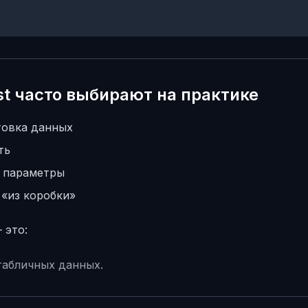
t часто выбирают на практике
товка данных
ть
 параметры
 «из коробки»
 это:
 табличных данных.