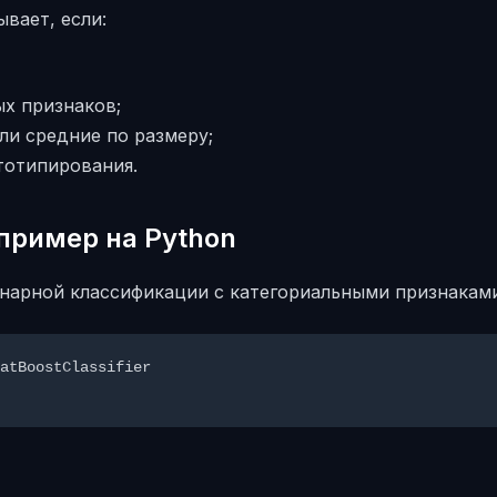
вает, если:
х признаков;
и средние по размеру;
тотипирования.
ример на Python
нарной классификации с категориальными признаками