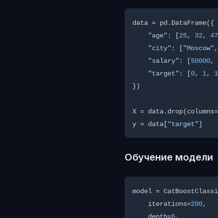
data = pd.DataFrame({

"age"
: [
25
, 
32
, 
47
"city"
: [
"Moscow"
,
"salary"
: [
50000
, 
"target"
: [
0
, 
1
, 
1
})

X = data.drop(columns=
y = data[
"target"
Обучение модели
model = CatBoostClassi
    iterations=
200
,

    depth=
6
,
