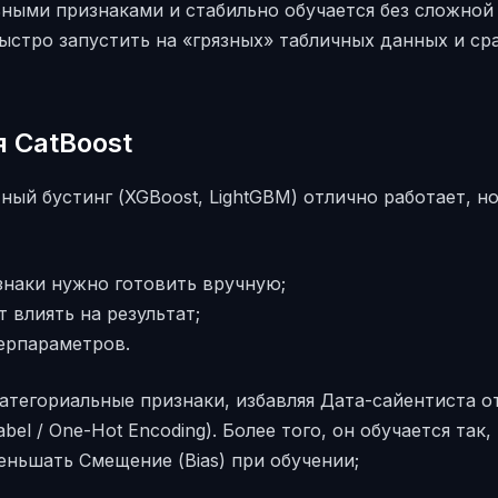
ьными признаками и стабильно обучается без сложной
стро запустить на «грязных» табличных данных и ср
 CatBoost
ный бустинг (XGBoost, LightGBM) отлично работает, н
знаки нужно готовить вручную;
 влиять на результат;
ерпараметров.
категориальные признаки, избавляя Дата-сайентиста 
bel / One-Hot Encoding). Более того, он обучается так,
еньшать Смещение (Bias) при обучении;