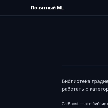
Понятный ML
Библиотека градие
работать с катег
CatBoost — это библио