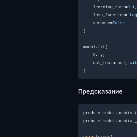
    learning_rate=
0.1
,

    loss_function=
"Log
    verbose=
False
)

model.fit(

    X, y,

    cat_features=[
"cit
Предсказание
preds = model.predict(
probs = model.predict_
print