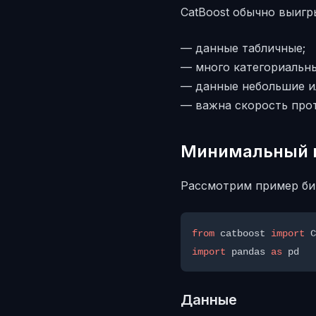
CatBoost обычно выигры
— данные табличные;
— много категориальны
— данные небольшие ил
— важна скорость про
Минимальный п
Рассмотрим пример би
from
 catboost 
import
import
 pandas 
as
Данные