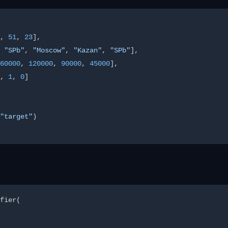
, 
51
, 
23
],

 
"SPb"
, 
"Moscow"
, 
"Kazan"
, 
"SPb"
],

60000
, 
120000
, 
90000
, 
45000
],

, 
1
, 
0
]

"target"
)

fier(
